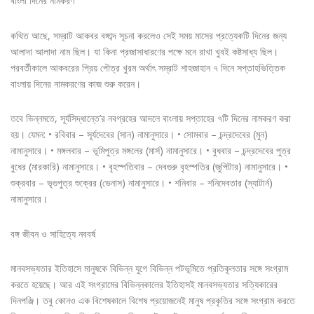
বাংলা দিনের নামকরণ
কথিত আছে, সম্রাট আকবর বঙ্গাব্দ সূচনা করলেও সেই সময় মাসের প্রত্যেকটি দিনের জন্য
আলাদা আলাদা নাম ছিল। যা কিনা প্রজাসাধারণের পক্ষে মনে রাখা খুবই কষ্টসাধ্য ছিল।
পরবর্তীকালে আকবরের প্রিয় পৌত্র খুরম অর্থাৎ সম্রাট শাহজাহান ৭ দিনে সপ্তাহভিত্তিক
বাংলায় দিনের নামকরণের কাজ শুরু করেন।
তবে ভিন্নমতে, সূর্যসিদ্ধান্তে’র নবগ্রহের আদলে বাংলায় সপ্তাহের ৭টি দিনের নামকরণ করা
হয়। যেমন: • রবিবার – সূর্যদেবের (সান) নামানুসারে। • সোমবার – চন্দ্রদেবের (মুন)
নামানুসারে। • মঙ্গলবার – ভূমিপুত্র মঙ্গলের (মার্স) নামানুসারে। • বুধবার – চন্দ্রদেবের পুত্র
বুধের (মারকারি) নামানুসারে। • বৃহস্পতিবার – দেবগুরু বৃহস্পতির (জুপিটার) নামানুসারে। •
শুক্রবার – ভৃগুপুত্র শুক্রের (ভেনাস) নামানুসারে। • শনিবার – শনিদেবতার (স্যাটার্ন)
নামানুসারে।
বঙ্গ জীবন ও সাহিত্যে নববর্ষ
মানবসভ্যতার ইতিহাসে মানুষকে বিভিন্ন যুগে বিভিন্ন পটভূমিতে প্রতিকূলতার সঙ্গে সংগ্রাম
করতে হয়েছে। আর এই সংগ্রামের বিভিন্নকালের ইতিহাসই মানবসভ্যতার সত্যিকারের
দিনপঞ্জি। তবু কোনও এক বিশেষকালে বিশেষ প্রয়োজনেই মানুষ প্রকৃতির সঙ্গে সংগ্রাম করতে