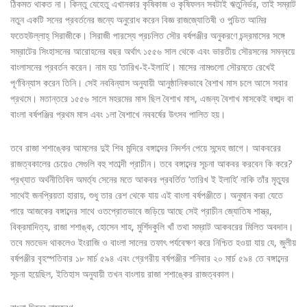
ঠিকমত থাকত না। কিন্তু যেহেতু এখানকার কৃষিকাজ ও কৃষিফলন সবটাই ঋতুনির্ভর, তাই সম্রাট
নতুন একটি সনের প্রবর্তনের জন্যে অনুরোধ করেন বিজ্ঞ রাজজ্যোতিষী ও পন্ডিত আমির
ফতেহউল্লাহ্ সিরাজীকে। সিরাজী পারস্যে প্রচলিত সৌর বর্ষপঞ্জীর অনুকরণে চন্দ্রমাসের সঙ্গে
সম্রাটের সিংহাসনের আরোহনের বছর অর্থাৎ ১৫৫৬ সাল থেকে এবং ভারতীয় সৌরসনের সমন্বয়ে
বাংলাসনের প্রবর্তন করেন। নাম হয় ‘তারিখ-ই-ইলাহি’। মাসের নামগুলো সৌরমতে রেখেই
পূর্ণবিন্যাস করেন তিনি। সেই নববিন্যাস অনুযায়ী আনুষ্ঠানিকভাবে বৈশাখ মাস চলে আসে সবার
প্রথমে। মতান্তরে ১৫৫৬ সালে মহরমের মাস ছিল বৈশাখ মাস, এজন্য বৈশাখ মাসকেই বঙ্গাব্দ বা
বাংলা বর্ষপঞ্জির প্রথম মাস এবং ১লা বৈশাখে নববর্ষের উৎসব পালিত হয়।
তবে রাজা শশাঙ্কের আমলের দুই শিব মন্দিরে বঙ্গাব্দের নিদর্শন পেয়ে সন্দেহ জাগে। আকবরের
রাজত্বকালের চেয়েও সেগুলি বহু শতাব্দী প্রাচীন। তবে বঙ্গাব্দের সূচনা আকবর করবেন কি করে?
প্রখ্যাত অর্থনীতিবিদ অমর্ত্য সেনের মতে আকবর প্রবর্তিত ‘তারিখ ই ইলাহি’ নাকি তাঁর মৃত্যুর
সাথেই জনপ্রিয়তা হারায়, শুধু তার রেশ থেকে যায় এই বাংলা বর্ষপঞ্জীতে। অনুমান করা যেতে
পারে আজকের বঙ্গাব্দের সাথে ওতপ্রোতভাবে জড়িয়ে আছে সেই প্রাচীন জ্যোতিষ শাস্ত্র,
বিক্রমাদিত্য, রাজা শশাঙ্ক, হোসেন শাহ, মুর্শিদকুলি খাঁ তথা সম্রাট আকবরের মিলিত অবদান।
তবে মতভেদ থাকলেও ইংরাজি ও বাংলা সালের তফাৎ পর্যবেক্ষণ করে নিশ্চিত হওয়া যায় যে, জুলীয়
বর্ষপঞ্জীর বৃহস্পতিবার ১৮ মার্চ ৫৯৪ এবং গ্রেগরীয় বর্ষপঞ্জীর শনিবার ২০ মার্চ ৫৯৪ তে বঙ্গাব্দের
সূচনা হয়েছিল, ইতিহাস অনুযায়ী তখন বাংলায় রাজা শশাঙ্কের রাজত্বকাল।