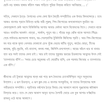
ছোট-বড় হাজার হাজার কাঁঠাল গরুর গাড়িতে পুরিয়া বিক্রয় করিতে আনিয়াছে…..।’
সত্যি, সেকালে চৈত্র- বৈশাখের এসব মেলা ছিল মৈত্রী-সম্প্রীতির এক উদার মিলনক্ষেত্র। তবে
আজও বাংলার গ্রামে বিভিন্ন ধর্মের নারী-পুরুষ, শিশু-কিশোরের কলকোলাহলে মুখরিত হয়
মেলাপ্রাঙ্গণ! কেউ আসে বিকিকিনির আশায় আবার কেউবা আসে বিনোদনের টানে। সেখানে থাকে
আরও নানাবিধ আকর্ষণ -যাত্রা , সার্কাস, পুতুল নাচ। গাঁয়ের বধূর ঝোঁক থাকে আলতা-সিঁদুর-
স্নো-পাউডার-জলেভাসা সাবান, ঘর-গেরস্থালির টুকিটাকি জিনিসের প্রতি। আর শিশু-কিশোরের
মন পরে থাকে মূলত খেলনার দোকানে! চোখ খুঁজে বেড়ায় মাটির পুতুল, কাঠের ঘোড়া, টিনের
জাহাজ, মুড়ি-মুড়কি, খই-বাতাসা, কদমা-গজা, জিলিপি-রসগোল্লা। মায়ের আঁচল ধরে বা বাবার
হাত ধরে সবই তাদের কেনা চাই। আর চাই তাদের সুকুমার হৃদয়ের চিরকালের আনন্দের উৎস সেই
‘তালপাতার বাঁশি’— ‘সবার চেয়ে আনন্দময় ওই মেয়েটির হাসি, এক পয়সায় কিনেছে ও তালপাতার
এক বাঁশি।’
জীবনের এই টুকরো আনন্দের মধ্যে ধরা পড়ে রূপ-বৈভবের চেতনামিশ্রিত নতুন অনুভবের
উল্লাস। এ রূপ চিরন্তন, এ রূপ জন্ম দেয় এ বাংলার সংস্কৃতির, যা তাদের বিশ্বাসের সঙ্গে
গভীরভাবে সম্পর্কিত। প্রতিবার বর্ষশেষে চৈত্র বিদায় নেয় আকাশে কালো পুঞ্জমেঘের জটাজাল
বিস্তার করে। তবে সে মেঘে আকাশ আবৃত হলেও বৈশাখী ভোরে এক বুক আশার বর্ণচ্ছটায়
রামধনু ওঠে মনের আকাশে।