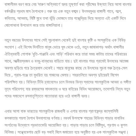
বাঙ্গালীমন বরণ করে নেয় ‘দারুণ অগ্নিবাণে’ হৃদয় তৃষ্ণার্ত করা গ্রীষ্মের উষ্ণতা নিয়ে আসা বাংলার
বর্ষপঞ্জীর প্রথম মাস বৈশাখকে। শুরু হয় এক নতুন বঙ্গাব্দ। উৎসবমুখর বাঙ্গালী গানে, গল্পে,
কবিতায়, আড্ডায়, মিষ্টি মুখে তথা ভুঁড়ি ভোজনে তার পঞ্চেন্দ্রিয় দিয়ে অন্তত এই একটি দিনে
ষোলোআনা উপভোগ করে তার বাঙ্গালিয়ানা।
নতুন বছরের উৎসবের সাথে সেই সুচনাকাল থেকেই দুই বাংলার কৃষ্টি ও সংস্কৃতির এক নিবিড়
সংযোগ। এই বিশেষ দিনটিতে মানুষ ভোরে ঘুম থেকে ওঠে, নতুন জামাকাপড় অর্থাৎ বাঙ্গালীর
ঐতিহ্যবাহী পোশাক ‘ধুতি-পাঞ্জাবি এবং শাড়ি’ পরিধান করে তারা সময় কাটায় তাদের পরিবারের
সাথে, আত্মীয়স্বজন ও বন্ধু-বান্ধবের বাড়িতে যায়। দুই বাংলার শহর গ্রামেই উৎসবের আমেজ
অবশ্য ছড়িয়ে পরে চৈত্রমাস থেকেই। শহুরে মানুষের কাছে যে উৎসবের সুচনা শুরু চৈত্র-সেল
দিয়ে , গ্রাম-গঞ্জে তা মুখরিত হয় গাজনের মেলায়। শহরতলিতে অবশ্য দুইয়েরই মিশেল
পরিলক্ষিত হয়। বিভিন্ন টিভি চ্যানেলেও চলে দিনভর ভিন্ন স্বাদের সাংস্কৃতিক আড্ডা ও সঙ্গীত
নৃত্য পরিবেশন; যার রম্যরসের মাদকতায় ও ঘরে বাইরের বিবিধ আয়োজনে, তদোপরি নিত্য নতুন
পদের সমাবেশে রসনাতৃপ্তিতে মাতোয়ারা হয়ে ওঠে বাঙ্গালী হৃদয়।
এবার আসা যাক ভারতের সাংস্কৃতিক রাজধানী ও এপার বাংলার প্রাণকেন্দ্র কল্লোলিনী
কলকাতার পয়লা বৈশাখ উদযাপনের বর্ণনায়। নববর্ষ উপলক্ষে শহরের বিভিন্ন পাড়ার নানাবিধ
সংগঠনের উদ্যোগে প্রভাতফেরি আয়োজিত হয়। পাড়ায় পাড়ায় চলে মিষ্টিমুখ, প্রণাম ও কুশল
বিনিময়। সন্ধ্যেবেলায় ছোট বড় সবাই মিলে জমায়েত হয়ে অনুষ্ঠিত হয় এক সাংস্কৃতিক সন্ধ্যা।