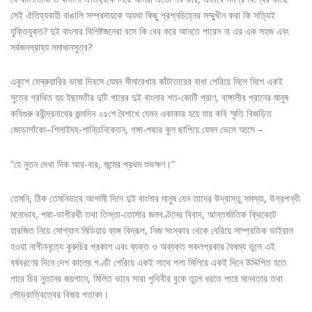
সেই ঐতিহ্যবাহী বাঙালি সম্প্রদায়কে অযথা কিছু প্রশ্নচিহ্নের সম্মুখীন করা কি সত্যিই
যুক্তিযুক্ত? দুই বাংলার বিশিষ্টজনেরা বসে কি বের করে আনতে পারেন না এর এক সহজ এবং
সর্বজনগ্রাহ্য সমাধানসুত্র?
একুশে ফেব্রুয়ারির ভাষা দিবসে যেমন সীমারেখার কাঁটাতারের বাধা পেরিয়ে মিলে মিশে একই
সুত্রে গ্রথিত হয় ইছামতীর দুটি পারের দুই বাংলার শত-কোটি প্রাণ, বাঙ্গালীর প্রানের মানুষ
কবিগুরু রবীন্দ্রনাথের জন্মদিন ২৫শে বৈশাখে যেমন একাকার হয়ে যায় কবি স্মৃতি বিজড়িত
জোড়াসাঁকো–শিলাইদহ-শান্তিনিকেতন, গঙ্গা-পদ্মার কুল ছাপিয়ে যেমন ভেসে আসে –
“হে নুতন দেখা দিক আর-বার, জন্মের প্রথম শুভক্ষণ।”
তেমনি, ঠিক তেমনিভাবে আগামী দিনে দুই বাংলার মানুষ যেন তাদের উদ্বাস্তু সমস্যা, উগ্রপন্থী
মনোভাব, পদ্মা-ভাগীরথী তথা তিস্তা-তোর্সার জলবণ্টনের বিবাদ, আন্তর্জাতিক ক্রিকেটে
হারজিত নিয়ে সোশ্যাল মিডিয়ায় ব্যঙ্গ বিদ্রূপ, নিজ সংস্কার থেকে বেরিয়ে সাম্প্রতিক ভাইরাল
হওয়া নাগীননৃত্যে কুরুচির প্রকাশ এবং ব্যক্ত ও অব্যক্ত সকলপ্রকার বৈষম্য ভুলে এই
বর্ষবরণের দিনে দেশ কালের গণ্ডী পেরিয়ে একই সাথে গলা মিলিয়ে একই দিনে উদ্দিপিত হতে
পারে চির নুতনের জয়গানে, মিলিত ভাবে সারা পৃথিবীর বুকে তুলে ধরতে পারে মানবতার তথা
সৌভ্রাত্বিত্বের বিজয় পতাকা।