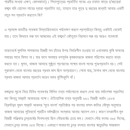
শারদীয় সংখ্যা এক্ষণ, কোলকাতা)। পিতাপুত্রের প্রবর্তিত সনের এর তফাত মাত্র দু’বছরের!
বঙ্গাব্দ যদি হোসেন শাহের দ্বারা প্রবর্তিত হত, তাহলে তার পুত্র দু বছরের মধ্যেই আবার একটি
নতুন সন প্রবর্তন করতেন কি?
এ প্রসঙ্গে যাবতীয় গবেষনা বিস্তারিতভাবে পর্যবেক্ষণ করলে প্রশ্নচিহ্ন কিন্তু একটাই থেকেই
যায়। তবে কিভাবে শুরু হল আজকের এই বঙ্গাব্দ? কৌতূহল নিরসনে শুরু হয় আরও গবেষণা!
ভারতবর্ষে মুসলিম শাসকদের হিজরী সন চাঁদের উপর নির্ভরশীল হওয়ায় তা এখানকার কৃষি ফলনের
সময়ের সাথে মিলত না। যার ফলে অসময়ে বলপূর্বক কৃষকদেরকে খাজনা পরিশোধ করতে বাধ্য
করতে হত। মূলত, খাজনা আদায়ে সুষ্ঠুতা প্রণয়নের লক্ষ্যে বাংলা সনের পুনঃপ্রবর্তন হয়। সেই
পুরাকাল থেকে বাংলার বছরের প্রথম মাস ছিল অগ্রহায়ণ। শোনা যায়, বৈশাখ মাস থেকে বাংলায়
প্রথম খাজনা আদায় প্রবর্তন করেন নবাব মুর্শিদকুলি খাঁ।
বঙ্গাব্দের সূচনা নিয়ে বিবিধ গবেষণার মিলিত তথ্য পর্যালোচনা করলে দেখা যায় সর্বাপেক্ষা প্রচলিত
মত কিন্তু সম্রাট আকবরের পক্ষে। ঐতিহাসিক তথ্য অনুযায়ী ৯৯২ হিজরী অর্থাৎ ১৫৮৪
খ্রিস্টাব্দে মুঘল সম্রাট আকবর ‘সুবে বাংলা’ প্রতিষ্ঠার পর বাংলার ফসল কাটার মৌসুম অনুসারে
খাজনা আদায়ের সুবিধার্থে প্রাচীন বর্ষপঞ্জীতে সংস্কার আনার আদেশ দেন। কারণ তৎকালীন মূল
হিজরী পঞ্জিকার চন্দ্রবর্ষের দিনসংখ্যা ছিল সৌরবর্ষের চেয়ে কম। যেখানে সৌর বৎসর ৩৬৫ দিনের,
সেখানে চন্দ্র বৎসর ৩৫৪ দিনের। একারণে সাধারণত চন্দ্র বৎসরে বাংলার ঋতুগুলির সময়কাল