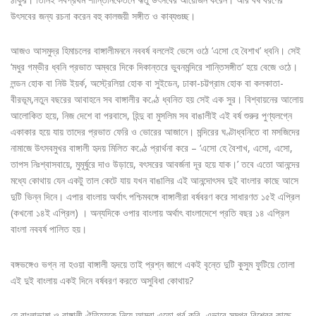
উৎসবের জন্য রচনা করেন বহু কালজয়ী সঙ্গীত ও কাব্যগুচ্ছ।
আজও আসমুদ্র হিমাচলের বাঙ্গালীমননে নববর্ষ বললেই ভেসে ওঠে ‘এসো হে বৈশাখ’ ধ্বনি। সেই
‘মধুর গম্ভীর ধ্বনি প্রভাত অম্বরে দিকে দিকান্তরে ভুবনমন্দিরে শান্তিসঙ্গীত’ হয়ে বেজে ওঠে।
লন্ডন হোক বা নিউ ইয়র্ক, অস্ট্রেলিয়া হোক বা সুইডেন, ঢাকা-চট্টগ্রাম হোক বা কলকাতা-
বীরভূম,নতুন বছরের আবাহনে সব বাঙ্গালীর কণ্ঠে ধ্বনিত হয় সেই এক সুর। বিশ্বায়নের আলোয়
আলোকিত হয়ে, নিজ দেশে বা পরবাসে, হিন্দু বা মুসলিম সব বাঙালীই এই বর্ষ শুরুর পুণ্যলগ্নে
একাকার হয়ে যায় তাদের প্রভাত ফেরি ও ভোরের আজানে। মন্দিরের ঘণ্টাধ্বনিতে বা মসজিদের
নামাজে উৎসবমুখর বাঙ্গালী হৃদয় মিলিত কণ্ঠে প্রার্থনা করে – ‘এসো হে বৈশাখ, এসো, এসো,
তাপস নিঃশ্বাসবায়ে, মুমূর্ষুরে দাও উড়ায়ে, বৎসরের আবর্জনা দূর হয়ে যাক।’ তবে এতো আনন্দের
মধ্যে কোথায় যেন একটু তাল কেটে যায় যখন বাঙালির এই আনন্দোৎসব দুই বাংলার কাছে আসে
দুটি ভিন্ন দিনে। এপার বাংলায় অর্থাৎ পশ্চিমবঙ্গে বাঙ্গালীরা বর্ষবরণ করে সাধারণত ১৫ই এপ্রিল
(কখনো ১৪ই এপ্রিল) । অন্যদিকে ওপার বাংলায় অর্থাৎ বাংলাদেশে প্রতি বছর ১৪ এপ্রিল
বাংলা নববর্ষ পালিত হয়।
বঙ্গভঙ্গেও ভগ্ন না হওয়া বাঙ্গালী হৃদয়ে তাই প্রশ্ন জাগে একই বৃন্তে দুটি কুসুম ফুটিয়ে তোলা
এই দুই বাংলায় একই দিনে বর্ষবরণ করতে অসুবিধা কোথায়?
যে বাংলাভাষা ও বাঙ্গালী ঐতিহ্যকে নিয়ে আমরা এতো গর্ব করি, এভাবে সমগ্র বিশ্বের কাছে