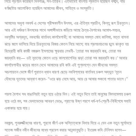
গিয়ে প্রণয়ন করেছিল দিনপঞ্জি, সন-তারিখ। এইভাবেই বাংলায় প্রবর্তন হয়েছিল বঙ্গাব্দ, যার
বর্ণচ্ছটায় আলোকিত হয়েছিল আমাদের জীবন, সাহিত্য ও সংস্কৃতি।
আমাদের অধুনা নববর্ষ এ দেশের গ্রীষ্মকালীন উৎসব, এর ঐতিহ্য প্রাচীন, কিন্তু রূপ চিরনুতন।
আর এই বর্ষবরণ উৎসবের সাথে অঙ্গাঙ্গীভাবে জড়িয়ে আছে চৈত্র-বৈশাখের অমোঘ-সহচর,
নবসৃষ্টির অগ্রদূত, নববর্ষের বার্তাবহ কালবৈশাখী; যা আমাদের সমস্ত মোহ কালিমা, মত্ত বাসনা
ঝড়ে জলে ভাসিয়ে দিয়ে চিরনূতনের বিজয় কেতন নিয়ে আসে; যার প্রলয়নাচনের ছন্দে ঝংকৃত হয়
বিদ্রোহী কবি কাজী নজরুল ইসলামের ক্ষুরধার লেখনী- ‘তোরা সব জয়ধ্বনি কর, তোরা সব
জয়ধ্বনি কর— ওই নূতনের কেতন ওড়ে কালবোশেখির ঝড়! তোরা সব জয়ধ্বনি কর।’ আবার
কালবৈশাখীর ঝড়ের মাতন দেখে আমাদের রবি কবি এই পুণ্যলগ্নে যেন জীবনের সমস্ত
অচলায়তন ভেঙ্গে জীর্ণ পুরাতন ধ্যান ধারণা ছেড়ে নববিপ্লবের বার্তাবহ চঞ্চল অদ্ভুত ‘নূতন
যৌবনের দূতদের আহ্বাণ করেন- “ওরে ঝড় নেমে আয়, আয় রে আমার শুকনো পাতার ডালে।”
পয়লা বৈশাখ সব বাঙালিরই নতুন হয়ে ওঠার দিন। এই নতুন দিনে তাই মানুষের মিলনমেলায় চঞ্চল
হয়ে ওঠে মন, সব ভেদাভেদের আবরণ ভেঙে, প্রাণের উষ্ণ পরশে ধর্ম-বর্ণ-শ্রেণী-নির্বিশেষে সবাই
একাকার হয়ে যায়।
নবজন্ম, পুনরুজ্জীবনের ধারণা, পুরনো জীর্ণ এক অস্তিত্বকে বিদায় দিয়ে এ যেন এক নতুন সূর্যোদয়ে
সতেজ সজীব নবীন জীবনের মধ্যে প্রবেশ করার আনন্দানুভূতি। ইংরেজ কবি টেনিসন বলেন—