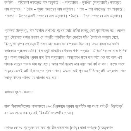
কার্তিক – কৃত্তিকা নক্ষত্রের নাম অনুসারে। • অগ্রহায়ণ – মৃগশিরা (অগ্রহায়ণী) নক্ষত্রের
নাম অনুসারে। • পৌষ – পুষ্যা নক্ষত্রের নাম অনুসারে। • মাঘ – মঘা নক্ষত্রের নাম অনুসারে।
• ফাল্গুন – উত্তরফাল্গুনী নক্ষত্রের নাম অনুসারে। • চৈত্র – চিত্রা নক্ষত্রের নাম অনুসারে।
প্রসঙ্গত উল্লেখ্য, মাস হিসাবে বৈশাখের প্রথম হবার মর্যাদা কিন্তু সেই পুরাকালের নয়। বৈদিক
যুগে সৌরমতে বৎসর গণনার যে পদ্ধতি প্রচলিত ছিল সেখানে যদিও বৈশাখের সন্ধান মেলে,
কিন্তু সে যুগের তথ্যানুযায়ী তখন তার স্থান সবার প্রথমে ছিল না। তখন বাংলা সন অর্থাৎ
বঙ্গাব্দেরও প্রচলন হয়নি। ছিল শুধুই ভারতীয় সৌরসন গণনা পদ্ধতি। ঐতিহাসিকদের মতে বৈদিক
যুগে বাংলা বর্ষপঞ্জীর প্রথম মাস ছিল অগ্রহায়ণ। অগ্রহায়ণ মাসে ধান কাটা শুরু হত বলে এই
মাসকে বছরের প্রথম মাস ধরা হত। অগ্র অর্থ প্রথম আর হায়ন অর্থ বর্ষ বা ধান। নামের সাথে
সাযুজ্য রেখেই এটি ছিল বছরের প্রথম মাস। এখনও তাই পুরাতন রীতি অনুযায়ী অগ্রহায়ণ মাসে
নবান্ন উৎসব পালিত হয় বাংলার ঘরে ঘরে।
বঙ্গাব্দের সূচনা- মতভেদ
রাজা বিক্রমাদিত্যের শাসনকালে ৫৯৩ খ্রিস্টাব্দে প্রথম প্রবর্তিত হয় বাংলা বর্ষপঞ্জী, খ্রিস্টপূর্ব
৫৭ অব্দ থেকে শুরু হয় এই ‘বিক্রমী’ সময়পঞ্জীর গণনা।
কোনও কোনও গ্রন্থকারের মতে প্রাচীন বঙ্গদেশের (গৌড়) রাজা শশাঙ্ক (রাজত্বকাল