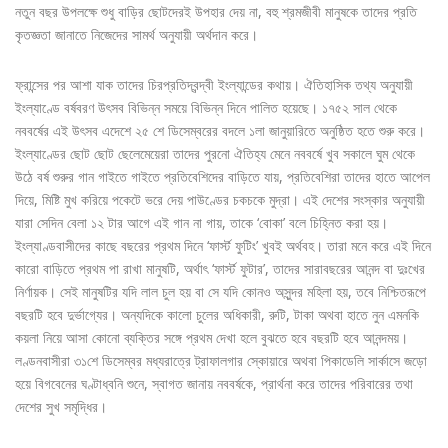
নতুন বছর উপলক্ষে শুধু বাড়ির ছোটদেরই উপহার দেয় না, বহু শ্রমজীবী মানুষকে তাদের প্রতি
কৃতজ্ঞতা জানাতে নিজেদের সামর্থ অনুযায়ী অর্থদান করে।
ফ্রান্সের পর আশা যাক তাদের চিরপ্রতিদ্বন্দ্বী ইংল্যান্ডের কথায়। ঐতিহাসিক তথ্য অনুযায়ী
ইংল্যাণ্ডে বর্ষবরণ উৎসব বিভিন্ন সময়ে বিভিন্ন দিনে পালিত হয়েছে। ১৭৫২ সাল থেকে
নববর্ষের এই উৎসব এদেশে ২৫ শে ডিসেম্বরের বদলে ১লা জানুয়ারিতে অনুষ্ঠিত হতে শুরু করে।
ইংল্যাণ্ডের ছোট ছোট ছেলেমেয়েরা তাদের পুরনো ঐতিহ্য মেনে নববর্ষে খুব সকালে ঘুম থেকে
উঠে বর্ষ শুরুর গান গাইতে গাইতে প্রতিবেশিদের বাড়িতে যায়, প্রতিবেশিরা তাদের হাতে আপেল
দিয়ে, মিষ্টি মুখ করিয়ে পকেটে ভরে দেয় পাউণ্ডের চকচকে মুদ্রা। এই দেশের সংস্কার অনুযায়ী
যারা সেদিন বেলা ১২ টার আগে এই গান না গায়, তাকে ‘বোকা’ বলে চিহ্নিত করা হয়।
ইংল্যাণ্ডবাসীদের কাছে বছরের প্রথম দিনে ‘ফার্স্ট ফুটিং’ খুবই অর্থবহ। তারা মনে করে এই দিনে
কারো বাড়িতে প্রথম পা রাখা মানুষটি, অর্থাৎ ‘ফার্স্ট ফুটার’, তাদের সারাবছরের আনন্দ বা দুঃখের
নির্ণায়ক। সেই মানুষটির যদি লাল চুল হয় বা সে যদি কোনও অসুন্দর মহিলা হয়, তবে নিশ্চিতরূপে
বছরটি হবে দুর্ভাগ্যের। অন্যদিকে কালো চুলের অধিকারী, রুটি, টাকা অথবা হাতে নুন এমনকি
কয়লা নিয়ে আসা কোনো ব্যক্তির সঙ্গে প্রথম দেখা হলে বুঝতে হবে বছরটি হবে আনন্দময়।
লণ্ডনবাসীরা ৩১শে ডিসেম্বর মধ্যরাত্রে ট্রাফালগার স্কোয়ারে অথবা পিকাডেলি সার্কাসে জড়ো
হয়ে বিগবেনের ঘণ্টাধ্বনি শুনে, স্বাগত জানায় নববর্ষকে, প্রার্থনা করে তাদের পরিবারের তথা
দেশের সুখ সমৃদ্ধির।