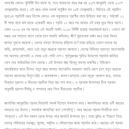
নববর্ষের কোনও সুনির্দিষ্ট দিন থাকে না, তবে সাধারণত বছর শুরু হয় ২১শে জানুয়ারি থেকে ২০শে
ফেব্রুয়ারির মধ্যে। এই বছর যেমন নববর্ষ অনুষ্ঠিত হল ১৬ই ফেব্রুয়ারি। বিচিত্র এই প্রাচীন
ভূখণ্ডে প্রতিটি বছর বিশেষ কোনও এক মনুষ্যেতর প্রাণীর নামে চিহ্নিত করা হয়। সর্বমোট ১২
টি পশুর নামে ধার্য থাকে একেকটি বছর। প্রতি ১২ বছর পর আবার এই চক্র ঘুরে ফিরে আসে।
যেমন ২০০৬ এর পর আবার এই বছরটি অর্থাৎ ২০১৮ নির্দিষ্ট হয়েছে সারমেয়বর্ষ রূপে। এখানে বর্ষ
শুরুর এক সপ্তাহ আগে থেকে চলে সাফাই অভিযান, জীর্ণ পুরাতনকে বর্জন করে তারা বিদায়
জানায় পুরনো বছরকে। এরপর বসন্ত উৎসবের রক্তিম বর্ণে তারা রাঙিয়ে তোলে তাদের ঘর
বাড়ি, রাস্তাঘাট, মেতে ওঠে নতুন বছরকে স্বাগত জানাতে। দেশের বিভিন্ন প্রান্তে আতশবাজি
সহ আলোর রোশনাই এ সেজে ওঠে গোটা দেশ। পূর্বপুরুষের স্মৃতির উদ্দেশ্যে প্রার্থনা জানিয়ে
যোগ দেয় পারিবারিক নৈশ ভোজে। এই উৎসবে মাছ কিন্তু অবশ্য ভক্ষণীয়। ইউরোপ
আমেরিকার মতো চীনেও নতুন বছর আসার আগেরদিন মধ্যরাত অবধি জেগে চলে নতুন বছরকে
স্বাগত জানানোর বিপুল হৈচৈ ও জনসমাগম। জনগণ রাস্তায় নেমে আনন্দ প্রকাশ করে, তাদের
বিখ্যাত ড্রাগন ও সিংহের প্রতীক নিয়ে নাচ-গান করে। এ প্রসঙ্গে উল্লেখ্য চীনা প্রবাদ
অনুযায়ী ড্রাগন দীর্ঘায়ু ও সম্পদের আর সিংহ বীরত্বের প্রতীক।
জাপানিরা জানুয়ারির প্রথম দিনকেই নববর্ষ হিসেবে উদযাপন করে। জাপানিদের কাছে এটি বছরের
সবচেয়ে বড় উৎসব। নববর্ষকে জাপানিরা বলে ‘শোগাটসু’। আর বছরের প্রথম দিনটিকে বলে
‘গান্তান’। এই দিন সকাল থেকে উপচে পরে জাপানি উপাসনা গৃহ। তারা মন্দির বা ‘শ্রিনে’ গিয়ে
তাদের পরিবারের স্বাস্থ্য, সুরক্ষা, সমৃদ্ধি ও সৌভাগ্যের জন্য প্রার্থনা করে। বছরের এই প্রথম