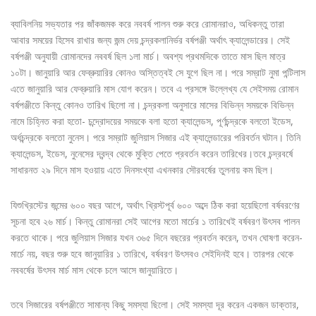
ব্যাবিলনিয় সভ্যতার পর জাঁকজমক করে নববর্ষ পালন শুরু করে রোমানরাও, অধিকন্তু তারা
আবার সময়ের হিসেব রাখার জন্য জন্ম দেয় চন্দ্রকলানির্ভর বর্ষপঞ্জী অর্থাৎ ক্যালেন্ডারের। সেই
বর্ষপঞ্জী অনুযায়ী রোমানদের নববর্ষ ছিল ১লা মার্চ। অবশ্য প্রথমদিকে তাতে মাস ছিল মাত্র
১০টা। জানুয়ারি আর ফেব্রুয়ারির কোনও অস্তিত্বই সে যুগে ছিল না। পরে সম্রাট নুমা পন্টিলাস
এতে জানুয়ারি আর ফেব্রুয়ারি মাস যোগ করেন। তবে এ প্রসঙ্গে উল্লেখ্য যে সেইসময় রোমান
বর্ষপঞ্জীতে কিন্তু কোনও তারিখ ছিলো না। চন্দ্রকলা অনুসারে মাসের বিভিন্ন সময়কে বিভিন্ন
নামে চিহ্নিত করা হতো- চন্দ্রোদয়ের সময়কে বলা হতো ক্যালেন্ডস, পূর্ণচন্দ্রকে বলতো ইডেস,
অর্ধচন্দ্রকে বলতো নুনেস। পরে সম্রাট জুলিয়াস সিজার এই ক্যালেন্ডারের পরিবর্তন ঘটান। তিনি
ক্যালেন্ডস, ইডেস, নুনেসের দ্বন্দ্ব থেকে মুক্তি পেতে প্রবর্তন করেন তারিখের।তবে চন্দ্রবর্ষে
সাধারনত ২৯ দিনে মাস হওয়ায় এতে দিনসংখ্যা এখনকার সৌরবর্ষের তুলনায় কম ছিল।
যিশুখ্রিস্টের জন্মের ৬০০ বছর আগে, অর্থাৎ খ্রিস্টপূর্ব ৬০০ অব্দে ঠিক করা হয়েছিলো বর্ষবরণের
সূচনা হবে ২৬ মার্চ। কিন্তু রোমানরা সেই আগের মতো মার্চের ১ তারিখেই বর্ষবরণ উৎসব পালন
করতে থাকে। পরে জুলিয়াস সিজার যখন ৩৬৫ দিনে বছরের প্রবর্তন করেন, তখন ঘোষণা করেন-
মার্চে নয়, বছর শুরু হবে জানুয়ারির ১ তারিখে, বর্ষবরণ উৎসবও সেইদিনই হবে। তারপর থেকে
নববর্ষের উৎসব মার্চ মাস থেকে চলে আসে জানুয়ারিতে।
তবে সিজারের বর্ষপঞ্জীতে সামান্য কিছু সমস্যা ছিলো। সেই সমস্যা দূর করেন একজন ডাক্তার,