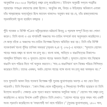
আনুমানিক ৫৯০-৬২৫ খ্রিস্টাব্দ) বঙ্গাব্দ চালু করেছিলেন। ইতিহাস অনুযায়ী সপ্তম শতাব্দীর
প্রারম্ভে শশাঙ্ক বঙ্গদেশের রাজা ছিলেন। আধুনিক বঙ্গ, বিহার ও উড়িষ্যার অধিকাংশ এলাকা
তাঁর সাম্রাজ্যের অন্তর্ভুক্ত ছিল৷ মতভেদ থাকলেও অনুমান করা হয় যে, তাঁর রাজত্বকালের
প্রথমদিকেই সূচনা হয়েছিল বঙ্গাব্দের ।
পুঁথি গবেষক ও বিশিষ্ট পণ্ডিত যতীন্দ্রমোহন ভট্টাচার্য কিন্তু এ প্রসঙ্গে সম্পূর্ণ ভিন্ন মত পোষণ
করেন। তিনি বাংলা ও এর পার্শ্ববর্তী অঞ্চলের সন-তারিখ সম্পর্কে নানা অনুসন্ধান করেছিলেন।
সে জন্য তাঁকে এ অঞ্চলের সন-তারিখ বিশেষজ্ঞ হিসেবে অভিহিত করা হয়। তিনি তাঁর বিশিষ্ট
গবেষণাকর্ম ‘বাংলা পুঁথির তালিকা সমন্বয়’ (প্রথম খণ্ড পৃ. ৩৭৮)-এ বলেছেন : ‘‘সুলতান হোসেন
শাহের সময়ে বঙ্গাব্দ বা বাংলা সন চালু হয়। বাংলা ভাষা, সাহিত্য ও বাঙালিত্বের বিকাশেও
শামসুদ্দিন ইলিয়াস শাহ ও সুলতান হোসেন শাহের অবদান বিরাট। সুলতান হোসেন শাহ নিজেকে
বাঙালি বলে পরিচয় দিতে গর্ব অনুভব করতেন। ‘শাহ-এ-বাঙালিয়ান’ বলে নিজের পরিচয় লিপিবদ্ধ
করেছেন তিনি। তাদের একজন, অর্থাৎ হোসেন শাহের পক্ষে বাংলা সন চালু করা অসম্ভব নয়।’’
তবে সুলতানি আমল নিয়ে গবেষণা বিশেষজ্ঞ শ্রী সুখময় মুখোপাধ্যায় অবশ্য এ মত মেনে নিতে
পারেননি। তিনি লিখেছেন : ‘‘কোন বিষয় থেকে যতীন্দ্রবাবু এ সিদ্ধান্তে উপনীত হয়েছেন তা তিনি
উল্লেখ করেননি। সেজন্য একে গ্রহণ করতে আমাদের অসুবিধা আছে।” হোসেন শাহ বঙ্গাব্দ চালু
করেছিলেন এ মতের বিপক্ষে একটি যুক্তিও তিনি দেখান। “হোসেন শাহের পুত্র নসরৎ শাহ একটি
সংবৎ প্রবর্তন করেছিলেন যা ‘নসরৎশাহী সন’ নামে পরিচিত।” (সুখময় মুখোপাধ্যায়, ১৪০০ সাল,