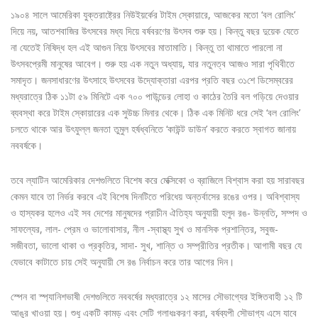
১৯০৪ সালে আমেরিকা যুক্তরাষ্ট্রের নিউইয়র্কের টাইম স্কোয়ারে, আজকের মতো ‘বল রোলিং’
দিয়ে নয়, আতশবাজির উৎসবের মধ্য দিয়ে বর্ষবরণের উৎসব শুরু হয়। কিন্তু বছর দুয়েক যেতে
না যেতেই নিষিদ্ধ হল এই আগুন নিয়ে উৎসবের মাতামাতি। কিন্তু তা থামাতে পারলো না
উৎসবপ্রেমী মানুষের আবেগ। শুরু হয় এক নতুন অধ্যায়, যার নতুনত্ব আজও সারা পৃথিবীতে
সমাদৃত। জনসাধারণের উৎসাহে উৎসবের উদ্যোক্তারা এরপর প্রতি বছর ৩১শে ডিসেম্বরের
মধ্যরাত্রে ঠিক ১১টা ৫৯ মিনিটে এক ৭০০ পাউন্ডের লোহা ও কাঠের তৈরি বল গড়িয়ে দেওয়ার
ব্যবস্থা করে টাইম স্কোয়ারের এক সুউচ্চ মিনার থেকে। ঠিক এক মিনিট ধরে সেই ‘বল রোলিং’
চলতে থাকে আর উৎফুল্ল জনতা তুমুল হর্ষধ্বনিতে ‘কাউন্ট ডাউন’ করতে করতে স্বাগত জানায়
নববর্ষকে।
তবে ল্যাটিন আমেরিকার দেশগুলিতে বিশেষ করে মেক্সিকো ও ব্রাজিলে বিশ্বাস করা হয় সারাবছর
কেমন যাবে তা নির্ভর করবে এই বিশেষ দিনটিতে পরিধেয় অন্তর্বাসের রঙের ওপর। অবিশ্বাস্য
ও হাস্যকর হলেও এই সব দেশের মানুষদের প্রাচীন ঐতিহ্য অনুযায়ী হলুদ রঙ- উন্নতি, সম্পদ ও
সাফল্যের, লাল- প্রেম ও ভালোবাসার, নীল -স্বাস্থ্য সুখ ও মানসিক প্রশান্তির, সবুজ-
সজীবতা, ভালো থাকা ও প্রকৃতির, সাদা- সুখ, শান্তি ও সম্প্রীতির প্রতীক। আগামী বছর যে
যেভাবে কাটাতে চায় সেই অনুযায়ী সে রঙ নির্বাচন করে তার আগের দিন।
স্পেন বা স্প্যানিশভাষী দেশগুলিতে নববর্ষের মধ্যরাত্রে ১২ মাসের সৌভাগ্যের ইঙ্গিতবাহী ১২ টি
আঙুর খাওয়া হয়। শুধু একটি কামড় এবং সেটি গলাধঃকরণ করা, বর্ষব্যপী সৌভাগ্য এসে যাবে