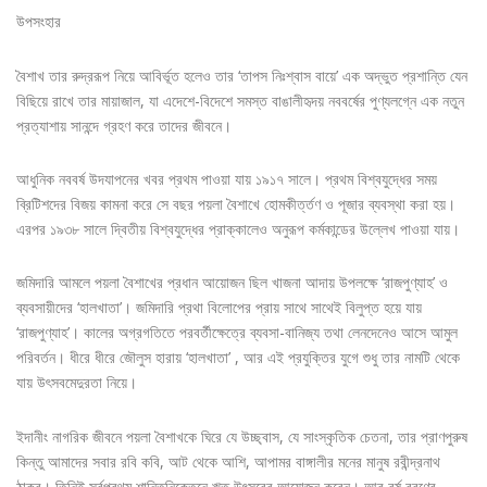
উপসংহার
বৈশাখ তার রুদ্ররূপ নিয়ে আবির্ভূত হলেও তার ‘তাপস নিঃশ্বাস বায়ে’ এক অদ্ভুত প্রশান্তি যেন
বিছিয়ে রাখে তার মায়াজাল, যা এদেশে-বিদেশে সমস্ত বাঙালীহৃদয় নববর্ষের পুণ্যলগ্নে এক নতুন
প্রত্যাশায় সানন্দে গ্রহণ করে তাদের জীবনে।
আধুনিক নববর্ষ উদযাপনের খবর প্রথম পাওয়া যায় ১৯১৭ সালে। প্রথম বিশ্বযুদ্ধের সময়
ব্রিটিশদের বিজয় কামনা করে সে বছর পয়লা বৈশাখে হোমকীর্ত্তণ ও পূজার ব্যবস্থা করা হয়।
এরপর ১৯৩৮ সালে দ্বিতীয় বিশ্বযুদ্ধের প্রাক্কালেও অনুরূপ কর্মকান্ডের উল্লেখ পাওয়া যায়।
জমিদারি আমলে পয়লা বৈশাখের প্রধান আয়োজন ছিল খাজনা আদায় উপলক্ষে ‘রাজপুণ্যাহ’ ও
ব্যবসায়ীদের ‘হালখাতা’। জমিদারি প্রথা বিলোপের প্রায় সাথে সাথেই বিলুপ্ত হয়ে যায়
‘রাজপুণ্যাহ’। কালের অগ্রগতিতে পরবর্তীক্ষেত্রে ব্যবসা-বানিজ্য তথা লেনদেনেও আসে আমুল
পরিবর্তন। ধীরে ধীরে জৌলুস হারায় ‘হালখাতা’ , আর এই প্রযুক্তির যুগে শুধু তার নামটি থেকে
যায় উৎসবমেদুরতা নিয়ে।
ইদানীং নাগরিক জীবনে পয়লা বৈশাখকে ঘিরে যে উচ্ছ্বাস, যে সাংস্কৃতিক চেতনা, তার প্রাণপুরুষ
কিন্তু আমাদের সবার রবি কবি, আট থেকে আশি, আপামর বাঙ্গালীর মনের মানুষ রবীন্দ্রনাথ
ঠাকুর। তিনিই সর্বপ্রথম শান্তিনিকেতনে ঋতু উৎসবের আয়োজন করেন। আর বর্ষ বরণের