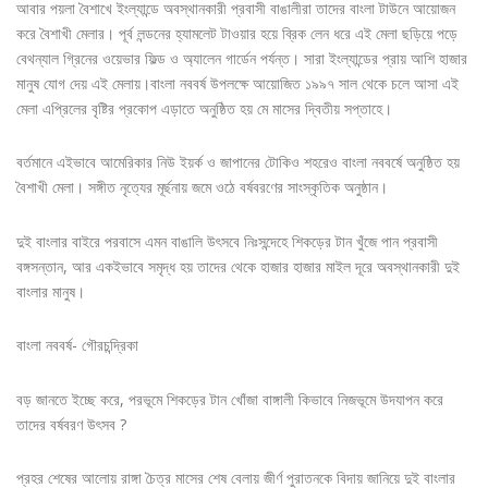
আবার পয়লা বৈশাখে ইংল্যান্ডে অবস্থানকারী প্রবাসী বাঙালীরা তাদের বাংলা টাউনে আয়োজন
করে বৈশাখী মেলার। পূর্ব লন্ডনের হ্যামলেট টাওয়ার হয়ে ব্রিক লেন ধরে এই মেলা ছড়িয়ে পড়ে
বেথন্যাল গ্রিনের ওয়েভার ফিল্ড ও অ্যালেন গার্ডেন পর্যন্ত। সারা ইংল্যান্ডের প্রায় আশি হাজার
মানুষ যোগ দেয় এই মেলায়।বাংলা নববর্ষ উপলক্ষে আয়োজিত ১৯৯৭ সাল থেকে চলে আসা এই
মেলা এপ্রিলের বৃষ্টির প্রকোপ এড়াতে অনুষ্ঠিত হয় মে মাসের দ্বিতীয় সপ্তাহে।
বর্তমানে এইভাবে আমেরিকার নিউ ইয়র্ক ও জাপানের টোকিও শহরেও বাংলা নববর্ষে অনুষ্ঠিত হয়
বৈশাখী মেলা। সঙ্গীত নৃত্যের মূর্ছনায় জমে ওঠে বর্ষবরণের সাংস্কৃতিক অনুষ্ঠান।
দুই বাংলার বাইরে পরবাসে এমন বাঙালি উৎসবে নিঃসন্দেহে শিকড়ের টান খুঁজে পান প্রবাসী
বঙ্গসন্তান, আর একইভাবে সমৃদ্ধ হয় তাদের থেকে হাজার হাজার মাইল দূরে অবস্থানকারী দুই
বাংলার মানুষ।
বাংলা নববর্ষ- গৌরচন্দ্রিকা
বড় জানতে ইচ্ছে করে, পরভূমে শিকড়ের টান খোঁজা বাঙ্গালী কিভাবে নিজভূমে উদযাপন করে
তাদের বর্ষবরণ উৎসব ?
প্রহর শেষের আলোয় রাঙ্গা চৈত্র মাসের শেষ বেলায় জীর্ণ পুরাতনকে বিদায় জানিয়ে দুই বাংলার