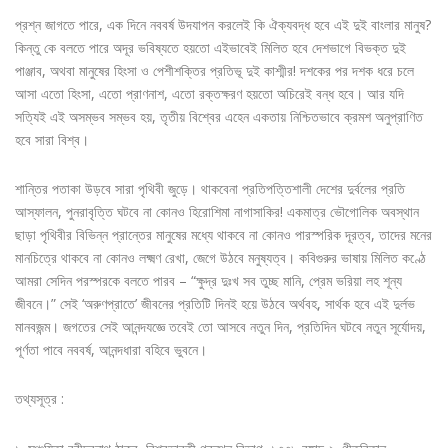
প্রশ্ন জাগতে পারে, এক দিনে নববর্ষ উদযাপন করলেই কি ঐক্যবদ্ধ হবে এই দুই বাংলার মানুষ?
কিন্তু কে বলতে পারে অদূর ভবিষ্যতে হয়তো এইভাবেই মিলিত হবে দেশভাগে বিভক্ত দুই
পাঞ্জাব, অথবা মানুষের হিংসা ও পেশীশক্তির প্রতিভূ দুই কাশ্মীর! দশকের পর দশক ধরে চলে
আসা এতো হিংসা, এতো প্রাণনাশ, এতো রক্তক্ষরণ হয়তো অচিরেই বন্ধ হবে। আর যদি
সত্যিই এই অসম্ভব সম্ভব হয়, তৃতীয় বিশ্বের এহেন একতায় নিশ্চিতভাবে ক্রমশ অনুপ্রাণিত
হবে সারা বিশ্ব।
শান্তির পতাকা উড়বে সারা পৃথিবী জুড়ে। থাকবেনা প্রতিপত্তিশালী দেশের দুর্বলের প্রতি
আস্ফালন, পুনরাবৃত্তি ঘটবে না কোনও হিরোশিমা নাগাসাকির! একমাত্র ভৌগোলিক অবস্থান
ছাড়া পৃথিবীর বিভিন্ন প্রান্তের মানুষের মধ্যে থাকবে না কোনও পারস্পরিক দূরত্ব, তাদের মনের
মানচিত্রে থাকবে না কোনও লক্ষ্মণ রেখা, জেগে উঠবে মনুষ্যত্ব। কবিগুরুর ভাষায় মিলিত কণ্ঠে
আমরা সেদিন পরস্পরকে বলতে পারব – “ক্ষুদ্র দুঃখ সব তুচ্ছ মানি, প্রেম ভরিয়া লহ শূন্য
জীবনে।” সেই ‘অরুণপ্রাতে’ জীবনের প্রতিটি দিনই হয়ে উঠবে অর্থবহ, সার্থক হবে এই দুর্লভ
মানবজন্ম। জগতের সেই আনন্দযজ্ঞে তবেই তো আসবে নতুন দিন, প্রতিদিন ঘটবে নতুন সূর্যোদয়,
পূর্ণতা পাবে নববর্ষ, আনন্দধারা বহিবে ভুবনে।
তথ্যসূত্র :