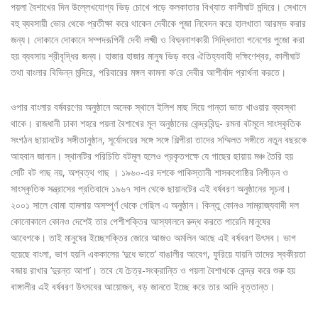
পয়লা বৈশাখের দিন উল্লেখযোগ্য ভিড় চোখে পড়ে কলকাতার বিখ্যাত কালীঘাট মন্দিরে। সেখানে
বহু ব্যবসায়ী ভোর থেকে প্রতীক্ষা করে থাকেন দেবীকে পূজা নিবেদন করে হালখাতা আরম্ভ করার
জন্য। দোকানে দোকানে সম্পদরূপিনী দেবী লক্ষ্মী ও বিঘ্ননাশকারী সিদ্ধিদাতা গনেশের পুজো করা
হয় ব্যবসায় শ্রীবৃদ্ধির জন্য। হাজার হাজার মানুষ ভিড় করে ঐতিহ্যবাহী দক্ষিণেশ্বর, কালীঘাট
তথা বাংলার বিভিন্ন মন্দিরে, পরিবারের মঙ্গল কামনা ক’রে দেবীর আশীর্বাদ প্রার্থনা করতে।
ওপার বাংলার বর্ষবরণের অনুষ্ঠানে অনেক স্থানে ইলিশ মাছ দিয়ে পান্তা ভাত খাওয়ার ব্যবস্থা
থাকে। রাজধানী ঢাকা শহরে পয়লা বৈশাখের মূল অনুষ্ঠানের কেন্দ্রবিন্দু- রমনা বটমূলে সাংস্কৃতিক
সংগঠন ছায়ানটের সঙ্গীতানুষ্ঠান, সূর্যোদয়ের সঙ্গে সঙ্গে শিল্পীরা তাদের সম্মিলত সঙ্গীতে নতুন বছরকে
আহবান জানান। স্থানটির পরিচিতি বটমূল হলেও প্রকৃতপক্ষে যে গাছের ছায়ায় মঞ্চ তৈরি হয়
সেটি বট গাছ নয়, অশ্বত্থ গাছ । ১৯৬০-এর দশকে পাকিস্তানী শাসকগোষ্ঠির নিপীড়ন ও
সাংস্কৃতিক সন্ত্রাসের প্রতিবাদে ১৯৬৭ সাল থেকে ছায়ানটের এই বর্ষবরণ অনুষ্ঠানের সূচনা।
২০০১ সালে বোমা হামলায় অসম্পূর্ণ থেকে গেছিল এ অনুষ্ঠান। কিন্তু কোনও সাম্রাজ্যবাদী দল
কোনোকালে কোনও দেশেই তার পেশীশক্তির আস্ফালনে রুদ্ধ করতে পারেনি মানুষের
আবেগকে। তাই মানুষের ইচ্ছেশক্তির জোরে আজও অমলিন আছে এই বর্ষবরণ উৎসব। ভাগ
হয়েছে বাংলা, ভাগ হয়নি এককালের ‘দুধে ভাতে’ বাঙালীর আবেগ, ফুরিয়ে যায়নি তাদের স্বকীয়তা
বজায় রাখার ‘দুরন্ত আশা’। তবে যে চৈত্র-সংক্রান্তি ও পয়লা বৈশাখকে কেন্দ্র করে শুরু হয়
বাঙ্গালীর এই বর্ষবরণ উৎসবের আয়োজন, বড় জানতে ইচ্ছে করে তার আদি বৃত্তান্ত।