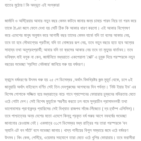
হাতের মুঠোয় ! কি অদ্ভুত এই সংস্কার!
জার্মানি ও অস্ট্রিয়ায় আবার নতুন বছর কেমন কাটবে জানার জন্য চামচে পারদ নিয়ে তা গরম করে
তাকে ঠাণ্ডা জলে ফেলে দেখা হয় সেটি ঠিক কি আকার ধারণ করলো। এই আকার বিশ্লেষণ
করে এদেশের মানুষ অনুমান করে আগামী বছর তাদের কেমন যাবে! যদি তা বলের আকার নেয়,
তবে তা হবে সৌভাগ্যের প্রতীক; যদি তা নোঙ্গরের রূপ নেয়, তবে নতুন বছরে হতে হবে অন্যের
সাহায্য তথা অনুগ্রহপ্রার্থী; আবার যদি তা ক্রসের আকার নেয় তবে তা মৃত্যুর বার্তাবহ। তবে
ভবিষ্যৎ যাই বলুক না কেন, জার্মানিতে মধ্যরাতে একপেয়ালা ‘সেক্ট’ এ চুমুক দিয়ে পরস্পরকে নতুন
বছরের শুভেচ্ছা ‘প্রসিত নেউজার’ জানিয়ে শুরু হয় বর্ষবরণ।
ফ্রান্সে বর্ষবরণের উৎসব শুরু হয় ২৫ শে ডিসেম্বর ,অর্থাৎ যিশুখ্রিষ্টর জন্ম মুহূর্ত থেকে, চলে ৬ই
জানুয়ারি অর্থাৎ বাইবেলে বর্ণিত সেই তিন দেবপুরুষের আগমনের দিন পর্যন্ত। ‘নিউ ইয়ার ইভ’ এর
বিশেষ পোশাকে সজ্জিত হয়ে মধ্যরাত্রে নাচে গানে শ্যাম্পেনের ফোয়ারায় চুম্বনের মদিরতায় মেতে
ওঠে গোটা দেশ। সেই বিশেষ মুহূর্তকে স্মরণীয় করতে ঢল নামে সুপ্রাচীন প্রাসাদনগরী তথা
ভালোবাসার প্রাণকেন্দ্র প্যারিসের সেই বিখ্যাত রাজপথ সাঁজে-লিঁজেতে ( দ্য চ্যাঁম্প এলিসিস)।
তবে পাশ্চাত্যের অন্য দেশের মতো এদেশে কিন্তু প্রকৃত বর্ষ শুরুর আগে নববর্ষের শুভেচ্ছা
জানানোর রেওয়াজ নেই। একমাত্র ৩১শে ডিসেম্বর মধ্য রাত্রির পর তারা পরস্পরকে ‘বন
অ্যানি এট বন সাঁটে’ বলে শুভেচ্ছা জানায়। খাদ্য পানীয়ের বিপুল সম্ভারে জমে ওঠে বর্ষবরণ
উৎসব। কিং কেক, পেস্ট্রি, ওয়েফার সহযোগে তারা মেতে ওঠে খুশির ফোয়ারায়। তবে ফরাসীরা