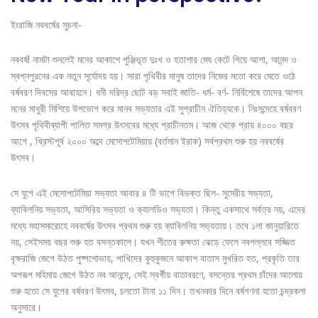
ইংরাজি নববর্ষের সুচনা-
নববর্ষ! নামটা শুনলেই মনের আকাশে পুঞ্জিভূত দুঃখ ও হতাশার মেঘ কেটে গিয়ে আশা, আনন্দ ও
স্বপ্নপুরনের এক নতুন সূর্যোদয় হয়। সারা পৃথিবীর মানুষ তাদের নিজের মতো করে মেতে ওঠে
বর্ষবরণ দিবসের আবাহনে। ধনী দরিদ্র ছোট বড় সবাই জাতি- ধর্ম- বর্ণ- নির্বিশেষে তাদের আপন
মনের মাধুরী মিশিয়ে উপভোগ করে মানব সভ্যতার এই সুপ্রাচীন ঐতিহ্যকে। নিঃসন্দেহে বর্ষবরণ
উৎসব পৃথিবীব্যাপী পালিত সমগ্র উৎসবের মধ্যে প্রাচীনতম। আজ থেকে প্রায় ৪০০০ বছর
আগে , খ্রিস্টপূর্ব ২০০০ অব্দে মেসোপটেমিয়ায় (বর্তমান ইরাক) সর্বপ্রথম শুরু হয় নববর্ষের
উৎসব।
সে যুগে এই মেসোপটেমিয়া সভ্যতা আবার ৪ টি ভাগে বিভক্ত ছিল- সুমেরীয় সভ্যতা,
ব্যাবিলনিয় সভ্যতা, আসিরিয় সভ্যতা ও ক্যালডিও সভ্যতা। কিন্তু একসাথে সর্বত্র নয়, এদের
মধ্যে মহাসমারোহে নববর্ষের উৎসব প্রথম শুরু হয় ব্যাবিলনিয় সভ্যতায়। তবে ১লা জানুয়ারিতে
নয়, সেইসময় বছর শুরু হত বসন্তকালে। যখন শীতের রুক্ষতা ঝেড়ে ফেলে নবপল্লবে সজ্জিত
বৃক্ষরাজি জেগে উঠত পুষ্পশোভায়, পাখিদের কুহুকুজনে আকাশ বাতাস মুখরিত হত, প্রকৃতি তার
অপরূপ মহিমায় জেগে উঠত নব আনন্দে, সেই স্বর্গীয় বাতাবরণে, বসন্তের প্রথম চাঁদের আলোয়
শুরু হতো সে যুগের বর্ষবরণ উৎসব, চলতো টানা ১১ দিন। তখনকার দিনে বর্ষগণনা হতো চন্দ্রকলা
অনুসারে।