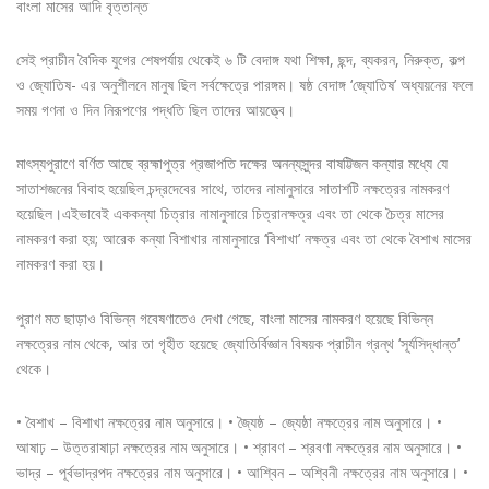
বাংলা মাসের আদি বৃত্তান্ত
সেই প্রাচীন বৈদিক যুগের শেষপর্যায় থেকেই ৬ টি বেদাঙ্গ যথা শিক্ষা, ছন্দ, ব্যকরন, নিরুক্ত, কল্প
ও জ্যোতিষ- এর অনুশীলনে মানুষ ছিল সর্বক্ষেত্রে পারঙ্গম। ষষ্ঠ বেদাঙ্গ ‘জ্যোতিষ’ অধ্যয়নের ফলে
সময় গণনা ও দিন নিরূপণের পদ্ধতি ছিল তাদের আয়ত্ত্বে।
মাৎস্যপুরাণে বর্ণিত আছে ব্রহ্মাপুত্র প্রজাপতি দক্ষের অনন্যসুন্দর বাষট্টিজন কন্যার মধ্যে যে
সাতাশজনের বিবাহ হয়েছিল চন্দ্রদেবের সাথে, তাদের নামানুসারে সাতাশটি নক্ষত্রের নামকরণ
হয়েছিল।এইভাবেই এককন্যা চিত্রার নামানুসারে চিত্রানক্ষত্র এবং তা থেকে চৈত্র মাসের
নামকরণ করা হয়; আরেক কন্যা বিশাখার নামানুসারে ‘বিশাখা’ নক্ষত্র এবং তা থেকে বৈশাখ মাসের
নামকরণ করা হয়।
পুরাণ মত ছাড়াও বিভিন্ন গবেষণাতেও দেখা গেছে, বাংলা মাসের নামকরণ হয়েছে বিভিন্ন
নক্ষত্রের নাম থেকে, আর তা গৃহীত হয়েছে জ্যোতির্বিজ্ঞান বিষয়ক প্রাচীন গ্রন্থ ‘সূর্যসিদ্ধান্ত’
থেকে।
• বৈশাখ – বিশাখা নক্ষত্রের নাম অনুসারে। • জ্যৈষ্ঠ – জ্যেষ্ঠা নক্ষত্রের নাম অনুসারে। •
আষাঢ় – উত্তরাষাঢ়া নক্ষত্রের নাম অনুসারে। • শ্রাবণ – শ্রবণা নক্ষত্রের নাম অনুসারে। •
ভাদ্র – পূর্বভাদ্রপদ নক্ষত্রের নাম অনুসারে। • আশ্বিন – অশ্বিনী নক্ষত্রের নাম অনুসারে। •