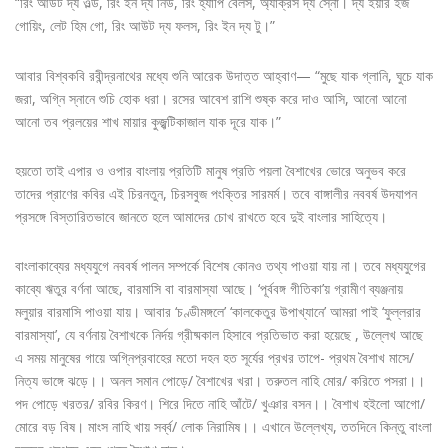
“রিং আউট দ্য ওল্ড, রিং ইন দ্য নিউ, রিং হ্যাপি বেলস, অ্যাক্রস দ্য স্নো। দ্য ইয়ার ইজ
গোয়িং, লেট হিম গো, রিং আউট দ্য ফলস, রিং ইন দ্য টু।”
আবার বিশ্বকবি রবীন্দ্রনাথের মধ্যে শুনি আরেক উদাত্ত আহ্বাণ— “মুছে যাক গ্লানি, ঘুচে যাক
জরা, অগ্নি স্নানে শুচি হোক ধরা। রসের আবেশ রাশি শুষ্ক করে দাও আসি, আনো আনো
আনো তব প্রলয়ের শাখ মায়ার কুজ্ঝটিকাজাল যাক দূরে যাক।”
হয়তো তাই এপার ও ওপার বাংলায় প্রতিটি মানুষ প্রতি পয়লা বৈশাখের ভোরে অনুভব করে
তাদের প্রাণের কবির এই চিরনতুন, চিরসবুজ পংক্তির সারমর্ম। তবে বাঙ্গালীর নববর্ষ উদযাপন
প্রসঙ্গে বিস্তারিতভাবে জানতে হলে আমাদের চোখ রাখতে হবে দুই বাংলার সাহিত্যে।
বাংলাকাব্যের মধ্যযুগে নববর্ষ পালন সম্পর্কে বিশেষ কোনও তথ্য পাওয়া যায় না। তবে মধ্যযুগের
কাব্যে ঋতুর বর্ণনা আছে, বারমাসি বা বারমাস্যা আছে। ‘পূর্ববঙ্গ গীতিকা’য় গ্রামীণ ব্যঞ্জনায়
মলুয়ার বারমাসি পাওয়া যায়। আবার ‘চণ্ডীমঙ্গলে’ ‘কালকেতুর উপাখ্যানে’ আমরা পাই ‘ফুল্লরার
বারমাস্যা’, যে বর্ণনায় বৈশাখকে নির্দয় গ্রীষ্মকাল হিসাবে প্রতিভাত করা হয়েছে , উল্লেখ আছে
এ সময় মানুষের গায়ে অগ্নিপ্রবাহের মতো দহন হত সূর্যের প্রখর তাপে- প্রথম বৈশাখ মাসে/
নিত্য ভাঙ্গে ঝড়ে।। অনল সমান পোড়ে/ বৈশাখের খরা। তরুতল নাহি মোর/ করিতে পসরা।।
পদ পোড়ে খরতর/ রবির কিরণ। শিরে দিতে নাহি আঁটে/ খুঞার বসন।। বৈশাখ হইলো আগো/
মোরে বড় বিষ। মাংস নাহি খায় সর্ব্ব/ লোক নিরামিষ।। এখানে উল্লেখ্য, ততদিনে কিন্তু বাংলা