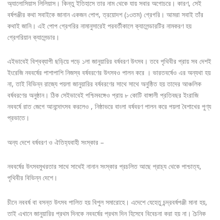
অ্যালোসিয়াস লিলিয়াস। কিন্তু ইতিহাসে তার নাম থেকে যায় সবার অগোচরে। কারণ, সেই
বর্ষপঞ্জীর কথা সবাইকে জানান একজন পোপ, ত্রয়োদশ (১৩তম) গ্রেগরি। আমরা সবাই তাঁর
কথাই জানি। এই পোপ গ্রেগরির নামানুসারেই পরবর্তীকালে ক্যালেন্ডারটির নামকরণ হয়
গ্রেগরিয়ান ক্যালেন্ডার।
এইভাবেই বিশ্বব্যাপী ছড়িয়ে পড়ে ১লা জানুয়ারির বর্ষবরণ উৎসব। তবে পৃথিবীর প্রায় সব দেশই
ইংরেজি নববর্ষের পাশাপাশি নিজস্ব বর্ষবরণের উৎসবও পালন করে । ভারতবর্ষেও এর অন্যথা হয়
না, তাই বিভিন্ন রাজ্যে পয়লা জানুয়ারির বর্ষবরণের সাথে সাথে অনুষ্ঠিত হয় তাদের আঞ্চলিক
বর্ষবরণের অনুষ্ঠান। ঠিক সেইভাবেই পশ্চিমবঙ্গেও প্রায় ৮ কোটি বাঙ্গালী প্রতিবছর ইংরাজি
নববর্ষে রাত জেগে আনন্দোৎসব করলেও , নিষ্ঠাভরে বাংলা বর্ষবরণ পালন করে পয়লা বৈশাখের পুণ্য
প্রভাতে।
অন্য দেশে বর্ষবরণ ও ঐতিহ্যবাহী সংস্কার –
নববর্ষের উৎসবমুখরতার সাথে সাথেই নানান সংস্কার প্রচলিত আছে প্রাচ্য থেকে পাশ্চাত্য,
পৃথিবীর বিভিন্ন দেশে।
চীনে নববর্ষ বা বসন্ত উৎসব পালিত হয় বিপুল সমারোহে। এদেশে যেহেতু চন্দ্রবর্ষপঞ্জী মানা হয়,
তাই এখানে জানুয়ারির প্রথম দিনকে নববর্ষের প্রথম দিন হিসেবে বিবেচনা করা হয় না। চৈনিক