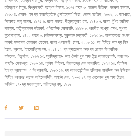
১. সঞ্চয়িতা,রবীন্দ্রনাথ ঠাকুর, বিশ্বভারতী গ্রন্থন বিভাগ, ১৩৩৮ বঙ্গাব্দ ২. গীতবিতান,
রবীন্দ্রনাথ ঠাকুর, বিশ্বভারতী গ্রন্থন বিভাগ, ১৩৭৫ বঙ্গাব্দ ৩. নজরুল গীতিকা, নজরুল ইসলাম,
১৯৩০ ৪. বেদাঙ্গ- ইন দ্য ইলাস্ট্রেটেড এন্সাইক্লোপিডিয়া, জেমস লচফিল্ড, ২০০২, ৫. হালখাতা,
সিকান্দার আবু জাফর, ১৯৭৫ ৬. রচনা সমগ্র, দীনেন্দ্রকুমার রায়, ১৯৪৩ ৭. বাংলা পুঁথির তালিকা
সমন্বয়, যতীন্দ্রমোহন ভট্টাচার্য, এশিয়াটিক সোসাইটি, ১৯৯৮ ৮. শারদীয়া সংখ্যা এক্ষণ, সুখময়
মুখোপাধ্যায়, ১৪০০ বঙ্গাব্দ ৯. চন্ডীমঙ্গলকাব্য, মুকুন্দরাম চক্রবর্তী, ১৮২৩ ১০. বাংলাদেশের উৎসব
নববর্ষ: সম্পাদনা মোবারক হোসেন, বাংলা একাডেমী, ঢাকা, ২০০৮ ১১. আ হিস্ট্রি অফ দ্য নিউ
ইয়ার, ব্রুনার, ইনফোপ্লিজ.কম, ২০১৪ ১২. দ্য ক্যালেন্ডার অফ দ্য রোমান রিপাবলিক,
মাইকেল, প্রিন্সটন, ১৯৬৭ ১৩. সূর্যসিদ্ধান্ত- অ্যা টেক্সট বুক অফ হিন্দু অ্যাস্ট্রোনমি, বারগেস-
গাঙ্গুলি- সেনগুপ্ত, ১৯৮৯ ১৪. পূর্ববঙ্গ গীতিকা, দীনেশচন্দ্র সেন সম্পাদিত, ১৯২৩ ১৫. স্টাডিস
ইন দ্য ব্রাহ্মনাস, এ সি ব্যানার্জী, ১৯৬৩ ১৬. দ্য আরগুমেন্টেটিভ ইন্ডিয়ানঃ রাইটিংস অন ইন্ডিয়ান
হিস্ট্রি কালচার অ্যান্ড আইডেনটিটি, অমর্ত্য সেন, ২০০৫ ১৭. দ্য সেক্রেড বুক্স অফ হিন্দুস,
ভলিউম ১৭- দ্য মৎস্যপুরাণ, শ্রীশচন্দ্র বসু, ১৯১৬