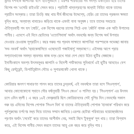
মন্দির দর্শনকে জাপানিরা বলে ‘হাতসুমউদে’। এরপর পরিবারের সব সদস্য একত্রিত হয়ে তাদের
বিশেষ পদ ‘ওসেচি রাইওরি’ সেবন করে। প্রতিটি খাদ্যগ্রহণের মধ্যেই নিহিত থাকে তাদের
প্রাচীন সংস্কার। তারা চিংড়ি মাছ খায় দীর্ঘ জীবনের উদ্দেশ্যে, হেরিং রো তাদের প্রজনন ক্ষমতা
বৃদ্ধি করে, অন্যান্য খাবারেও জড়িয়ে থাকে এমনই নানা অনুষঙ্গ। তবে তাদের সবচেয়ে
ঐতিহ্যবাহী পদ হল ‘মোচি’, এক বিশেষ ধরনের চালের পিঠে এবং ‘জৌনি’ নামক এক অতি উপাদেয়
পানীয়। এদেশে এই দিনে ছোটদের ‘ওতোশিদামা’ অর্থাৎ নববর্ষের জন্য বিশেষ অর্থ উপহার
দেওয়ার রেওয়াজ সুপ্রাচীন। বছর শুরুর পর প্রথম সাক্ষাতে জাপানিরা পরস্পরকে শুভেচ্ছা জানায়
‘শুভ নববর্ষ’ অর্থাৎ ‘অ্যাকেমাসিতে ওমেদেতৌ গজাইমাসু’ সম্ভাষণে। এইসময় আগে প্রায়
সপ্তাহখানেক সমস্ত ব্যবসার কাজ বন্ধ রেখে সারা দেশ মেতে উঠত ছুটির মেজাজে।
ইদানীংকালে অবশ্য উৎসবমুখর জাপানি ও বিদেশী পর্যটকদের সুবিধার্থে এই ছুটির আবহেও বেশ
কিছু রেস্টুরেন্ট, ডিপার্টমেন্টাল স্টোর ও সুপারমার্কেট খোলা থাকে।
কোরিয়ার জনগণ সাধারণত পালন করে তাদের চন্দ্রবর্ষ, এই নববর্ষকে তারা বলে ‘সিওল্লাল’,
আবার কোনোকোনো স্থানে সৌর বর্ষানুযায়ী ‘সিওন জেওং’ ও পালিত হয়। ‘সিওল্লাল’ এর উৎসব
চলে ৩দিন ব্যপী। এ বছর ১৬ই ফেব্রুয়ারি ছিল কোরিয়ানদের সেই খুশির দিন।নববর্ষের সকাল
শুরু হয় এদিনের বিশেষ পোশাক ‘সিওল বিম’ বা তাদের ঐতিহ্যবাহী পোশাক ‘হানবাক’ পরিধান করে
পূর্বপুরুষের তর্পণের মধ্য দিয়ে তাদের সম্মান জানিয়ে।এরপর ছোটরা পরিবারের বয়োজ্যেষ্ঠদের
প্রণাম অর্থাৎ ‘সেবেই’ করে তাদের আশীর্বাদ নেয়, সবাই মিলে ‘টুক্কুক’ সুপ খায়। তারা বিশ্বাস
করে, এই বিশেষ পানীয় সেবন করলে তাদের আয়ু এক বছর করে বৃদ্ধি পায়।