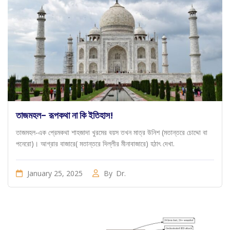
তাজমহল- রূপকথা না কি ইতিহাস!
তাজমহল-এক প্রেমকথা শাহজাদা খুরমের বয়স তখন মাত্র উনিশ (মতান্তরে চোদ্দো বা
পনেরো)। আগ্রার বাজারে( মতান্তরে দিল্লীর মীনাবাজারে) হঠাৎ দেখা.
January 25, 2025
By
Dr.