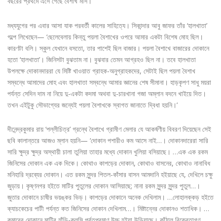
বছরের প্রথমে এসে গেছে বৈশাখ মাস।
মধ্যযুগের পর এবার আসা যাক পরবর্তী কালের সাহিত্যে। সিকান্দার আবু জাফর তাঁর ‘হালখাতা’
গল্পে লিখেছেন— ‘ছেলেবেলায় কিন্তু পয়লা বৈশাখের ওপরে আমার একটা বিশেষ মোহ ছিল।
কারণটা বলি। স্কুল যেখানে বসতো, তার পাশেই ছিল বাজার। পয়লা বৈশাখে বাজারের দোকানে
হতো ‘হালখাতা’। জিনিসটা বুঝতাম না। বুঝবার তেমন আগ্রহও ছিল না। তবে হালখাতা
উপলক্ষে দোকানদাররা যে মিষ্টি খাওয়াত গ্রাহক-অনুগ্রাহকদের, সেটাই ছিল পয়লা বৈশাখ
সম্বন্ধে আমাদের মোহ এবং হালখাতা সম্বন্ধে আমার জ্ঞানের শেষ সীমানা। হাড়কৃপণ সাধু ময়রা
পর্যন্ত সেদিন দাম না নিয়ে দু-একটা কদমা অথবা দু-চারখানা গজা অম্লান বদনে খাইয়ে দিত।
তখন এইটুকু সৌভাগ্যের জন্যেই পয়লা বৈশাখকে স্বাগত জানাতে দ্বিধা হয়নি।’
দীনেন্দ্রকুমার রায় ‘পল্লীচিত্র’ গ্রন্থে বৈশাখে গ্রামীণ মেলার যে আকর্ষণীয় বিবরণ দিয়েছেন সেই
ছবি কালান্তরে আজও ম্লান হয়নি— ‘দোকান পশারীও কম আসে নাই…। দোকানদারেরা সারি
সারি ক্ষুদ্র ক্ষুদ্র অস্থায়ী চালা তুলিয়া তাহার মধ্যে দোকান খুলিয়া বসিয়াছে। …এক এক রকম
জিনিসের দোকান এক এক দিকে। কোথাও কাপড়ের দোকান, কোথাও বাসনের, কোথাও নানাবিধ
মনিহারি দ্রব্যের দোকান। এত রকম সুন্দর পিতল-কাঁসার বাসন আমদানি হইয়াছে যে, দেখিলে চক্ষু
জুড়ায়। কৃষ্ণনগর হইতে মাটির পুতুলের দোকান আসিয়াছে; নানা রকম সুন্দর সুন্দর পুতুল…।
জুতার দোকানে চাষীর ভয়ঙ্কর ভিড়। কাপড়ের দোকানে অনেক দেখিলাম। …লোহালক্কড় হইতে
ক্যাচকেচের পাটী পর্যন্ত কত জিনিসের দোকান দেখিলাম…। মিষ্টান্নের দোকানও শতাধিক। …
কুমারের দোকানে মাটির হাঁড়ি-কলসি পর্বতপ্রমাণ উচ্চ হইয়া উড়িয়াছে। কাঁঠাল বিক্রেতাগণ